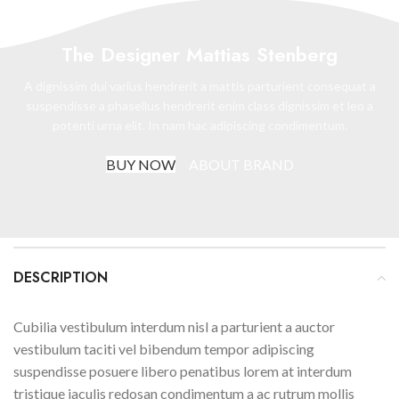
The Designer Mattias Stenberg
A dignissim dui varius hendrerit a mattis parturient consequat a
suspendisse a phasellus hendrerit enim class dignissim et leo a
potenti urna elit. In nam hac adipiscing condimentum.
BUY NOW
ABOUT BRAND
DESCRIPTION
Cubilia vestibulum interdum nisl a parturient a auctor
vestibulum taciti vel bibendum tempor adipiscing
suspendisse posuere libero penatibus lorem at interdum
tristique iaculis redosan condimentum a ac rutrum mollis