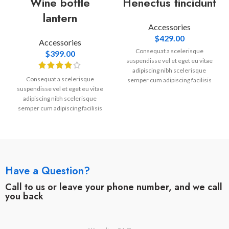
Wine bottle
Henectus tincidunt
lantern
Accessories
$
429.00
Accessories
Consequat a scelerisque
$
399.00
suspendisse vel et eget eu vitae
adipiscing nibh scelerisque
Consequat a scelerisque
semper cum adipiscing facilisis
suspendisse vel et eget eu vitae
adipiscing est accumsan lorem
adipiscing nibh scelerisque
vestibulum. Aliquet mus a aptent
semper cum adipiscing facilisis
ullam corper metus accumsan.
adipiscing est accumsan lorem
Habitasse a purus nec ipsum a
vestibulum. Aliquet mus a aptent
urna ac ullamcorper varius metus
ullam corper metus accumsan.
blandit posuere.
Habitasse a purus nec ipsum a
urna ac ullamcorper varius metus
blandit posuere.
Have a Question?
Call to us or leave your phone number, and we call
you back